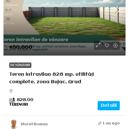
€50,000
DE VÂNZARE
Teren intravilan 828 mp, utilități
complete, zona Bujac, Arad
828.00
TERENURI
Detalii
1 an ago
Viorel Roman