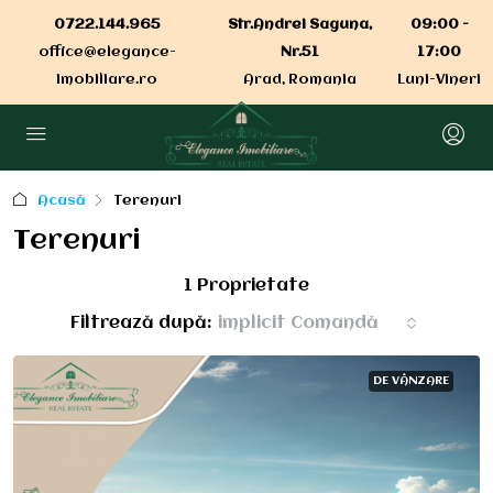
0722.144.965
Str.Andrei Saguna,
09:00 -
office@elegance-
Nr.51
17:00
imobiliare.ro
Arad, Romania
Luni-Vineri
Acasă
Terenuri
Terenuri
1 Proprietate
Filtrează după:
implicit Comandă
DE VÂNZARE